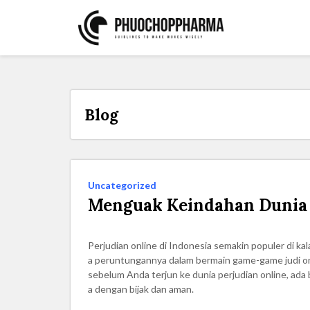
S
Blog
k
i
p
t
o
Uncategorized
t
Menguak Keindahan Dunia J
h
e
Perjudian online di Indonesia semakin populer di k
c
a peruntungannya dalam bermain game-game judi onlin
o
sebelum Anda terjun ke dunia perjudian online, ada
n
a dengan bijak dan aman.
t