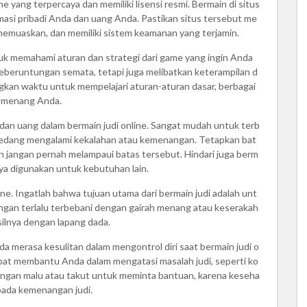
e yang terpercaya dan memiliki lisensi resmi. Bermain di situs
rmasi pribadi Anda dan uang Anda. Pastikan situs tersebut me
 memuaskan, dan memiliki sistem keamanan yang terjamin.
tuk memahami aturan dan strategi dari game yang ingin Anda
keberuntungan semata, tetapi juga melibatkan keterampilan d
kan waktu untuk mempelajari aturan-aturan dasar, berbagai
g menang Anda.
 dan uang dalam bermain judi online. Sangat mudah untuk terb
 sedang mengalami kekalahan atau kemenangan. Tetapkan bat
n jangan pernah melampaui batas tersebut. Hindari juga berm
ya digunakan untuk kebutuhan lain.
nline. Ingatlah bahwa tujuan utama dari bermain judi adalah unt
angan terlalu terbebani dengan gairah menang atau keserakah
silnya dengan lapang dada.
da merasa kesulitan dalam mengontrol diri saat bermain judi o
pat membantu Anda dalam mengatasi masalah judi, seperti ko
Jangan malu atau takut untuk meminta bantuan, karena keseha
ipada kemenangan judi.