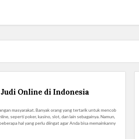
udi Online di Indonesia
alangan masyarakat. Banyak orang yang tertarik untuk mencob
e, seperti poker, kasino, slot, dan lain sebagainya. Namun,
 beberapa hal yang perlu diingat agar Anda bisa memainkanny