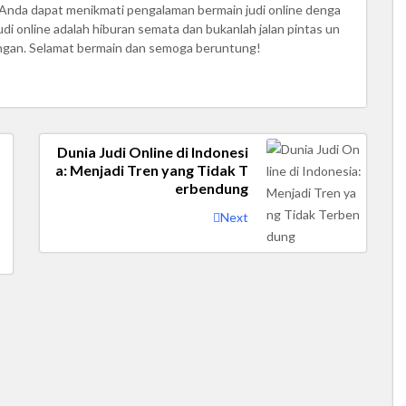
 Anda dapat menikmati pengalaman bermain judi online denga
di online adalah hiburan semata dan bukanlah jalan pintas un
angan. Selamat bermain dan semoga beruntung!
Dunia Judi Online di Indonesi
a: Menjadi Tren yang Tidak T
erbendung
Next